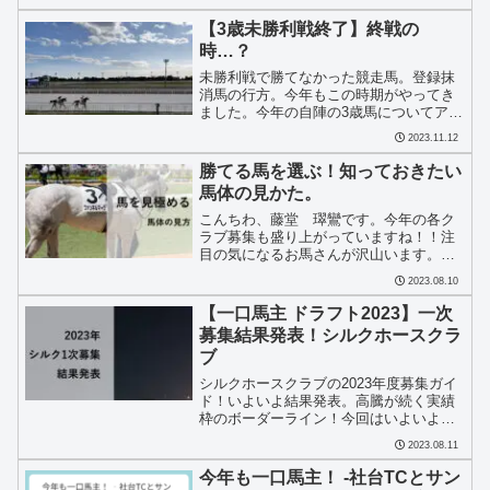
【3歳未勝利戦終了】終戦の
時…？
未勝利戦で勝てなかった競走馬。登録抹
消馬の行方。今年もこの時期がやってき
ました。今年の自陣の3歳馬についてアラ
フォーUMAJOがゆる～く、楽しみなが
2023.11.12
ら、考えていきます。
勝てる馬を選ぶ！知っておきたい
馬体の見かた。
こんちわ、藤堂 璻鸞です。今年の各ク
ラブ募集も盛り上がっていますね！！注
目の気になるお馬さんが沢山います。数
多くのお馬さんの中から、これは！と思
2023.08.10
う馬を選んでいく過程が一口馬主の醍醐
味ですよね。皆さんはどのように選んで
【一口馬主 ドラフト2023】一次
ますか？各クラブから募集...
募集結果発表！シルクホースクラ
ブ
シルクホースクラブの2023年度募集ガイ
ド！いよいよ結果発表。高騰が続く実績
枠のボーダーライン！今回はいよいよ大
台に。更に今年から導入された10頭制限
2023.08.11
の影響は？注目の申込口数と共にアラフ
ォーUMAJOがゆる～く、楽しみながら、
今年も一口馬主！ ‐社台TCとサン
深掘視点で！