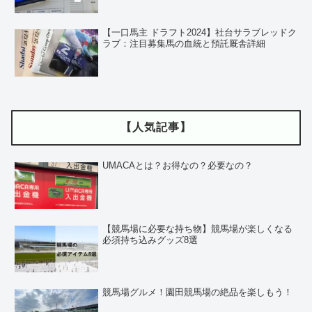
【一口馬主 ドラフト2024】社台サラブレッドク
ラブ：注目募集馬の血統と預託厩舎詳細
【人気記事】
UMACAとは？お得なの？必要なの？
【競馬場に必要な持ち物】競馬場が楽しくなる
必須持ち込みグッズ8選
競馬場グルメ！園田競馬場の絶品を楽しもう！