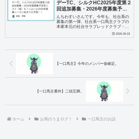
デーTC、シルクHC2025年度第２
回追加募集・2026年度募集予定
馬リスト（仮）も！いよいよ
んちわすいさんです。今年も、社台系の
2026年募集シーズン始まりの予
募集の第一弾、社台系一口馬主クラブの
本家本元の社台サラブレッドクラブ・サ
感…！
ンデーサラブレッドクラブの募集リスト
2026.06.03
が確定しましたね！今年は世界一の馬イ
クイノックスの初年度産駒がいよいよ募
集に登場するということで...
【一口馬主】今年のメンバー仮確定。
【一口馬主番外】二頭五脚。
ホーム
お馬のうまログ！
一口馬主のお話