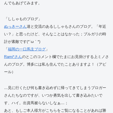
んでもあげてみます。
「ししゃものブログ」
ぬっきーさん
達と交流のあるししゃもさんのブログ。「年近
い？」と思ったけど、そんなことはなかった；ブルガリの時
計が素敵です(*´ω｀*)
「
福岡の一口馬主ブログ
」
Rami*さん
のとこのコメント欄でたまにお見掛けする上ミノさ
んのブログ。博多には私も住んでたことありますよ！（アピ
ール）
…見に行くたび何も書き込めずに帰ってきてしまうブロガー
さんたちなのですが、いつか勇気を出して書き込みたいで
す、ハイ。出資馬被らないしなぁ…；
あと、もしご本人様方がこちらをご覧になることがあれば勝