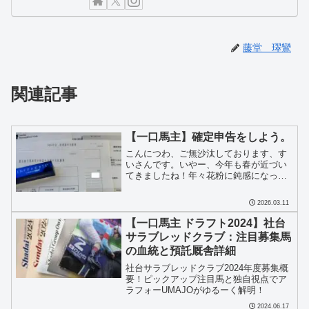
藤堂 璻鸞
関連記事
【一口馬主】確定申告をしよう。
こんにつわ、ご無沙汰しております、す
いさんです。いやー、今年も春が近づい
てきましたね！年々花粉に鈍感になって
きたのか、あんまり症状がでなくなって
きました。それとは別に春近しと言えば
2026.03.11
確定申告！もう終わったよという方がほ
とんどでしょうか。今回は...
【一口馬主 ドラフト2024】社台
サラブレッドクラブ：注目募集馬
の血統と預託厩舎詳細
社台サラブレッドクラブ2024年度募集概
要！ピックアップ注目馬と独自視点でア
ラフォーUMAJOがゆるーく解明！
2024.06.17