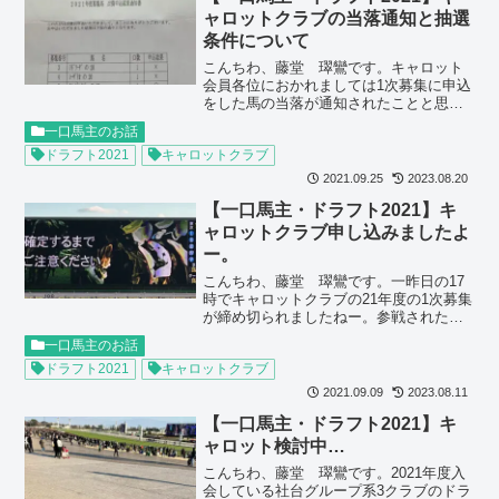
ャロットクラブの当落通知と抽選
条件について
こんちわ、藤堂 璻鸞です。キャロット
会員各位におかれましては1次募集に申込
をした馬の当落が通知されたことと思い
ますが、私の所にも届いてました…申し
一口馬主のお話
込み後に「なんか失敗したわー」ってな
ドラフト2021
キャロットクラブ
ってましたが、結果はこの通りでござい
ました。 当落結果につ...
2021.09.25
2023.08.20
【一口馬主・ドラフト2021】キ
ャロットクラブ申し込みましたよ
ー。
こんちわ、藤堂 璻鸞です。一昨日の17
時でキャロットクラブの21年度の1次募集
が締め切られましたねー。参戦された皆
様におかれましては、首尾はいかがでし
一口馬主のお話
たでしょうか？申し込みの送信をした
ドラフト2021
キャロットクラブ
後、一般を追加しようかな？と思った時
には締め切り終わって...
2021.09.09
2023.08.11
【一口馬主・ドラフト2021】キ
ャロット検討中…
こんちわ、藤堂 璻鸞です。2021年度入
会している社台グループ系3クラブのドラ