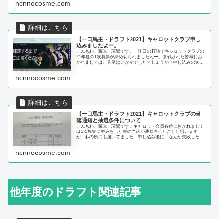
nonnocosme.com
【一口馬主・ドラフト2021】キャロットクラブ申し
込みましたよー。
こんちわ、藤堂 璻鸞です。一昨日の17時でキャロットクラブの
21年度の1次募集が締め切られましたねー。参戦された皆様にお
かれましては、首尾はいかがでしたでしょうか？申し込みの送信
をした後、一般を追加しようかな？と思った時には締め切り終わ
って...
nonnocosme.com
【一口馬主・ドラフト2021】キャロットクラブの当
落通知と抽選条件について
こんちわ、藤堂 璻鸞です。キャロット会員各位におかれまして
は1次募集に申込をした馬の当落が通知されたことと思います
が、私の所にも届いてました…申し込み後に「なんか失敗したわ
ー」ってなってましたが、結果はこの通りでございました。 当落
結果につ...
nonnocosme.com
他年度のドラフト関連記事