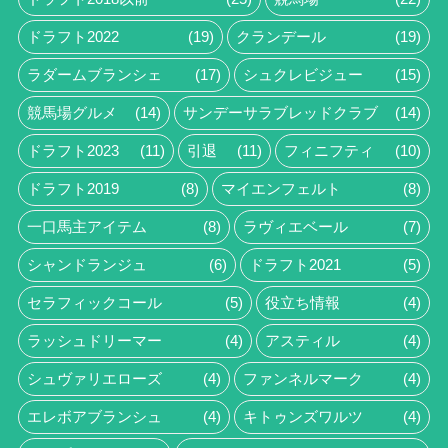
ドラフト2022
(19)
クランデール
(19)
ラダームブランシェ
(17)
シュクレビジュー
(15)
競馬場グルメ
(14)
サンデーサラブレッドクラブ
(14)
ドラフト2023
(11)
引退
(11)
フィニフティ
(10)
ドラフト2019
(8)
マイエンフェルト
(8)
一口馬主アイテム
(8)
ラヴィエベール
(7)
シャンドランジュ
(6)
ドラフト2021
(5)
セラフィックコール
(5)
役立ち情報
(4)
ラッシュドリーマー
(4)
アスティル
(4)
シュヴァリエローズ
(4)
ファンネルマーク
(4)
エレボアブランシュ
(4)
キトゥンズワルツ
(4)