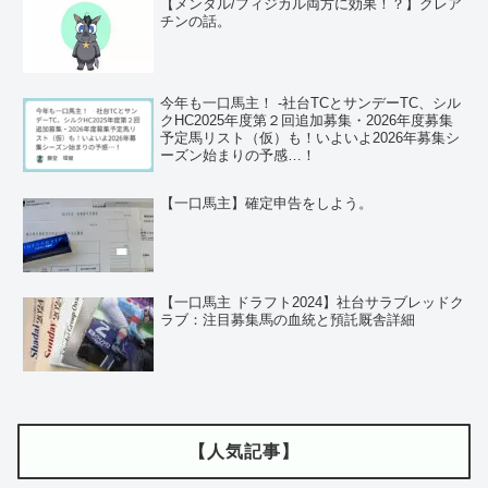
【メンタル/フィジカル両方に効果！？】クレア
チンの話。
今年も一口馬主！ ‐社台TCとサンデーTC、シル
クHC2025年度第２回追加募集・2026年度募集
予定馬リスト（仮）も！いよいよ2026年募集シ
ーズン始まりの予感…！
【一口馬主】確定申告をしよう。
【一口馬主 ドラフト2024】社台サラブレッドク
ラブ：注目募集馬の血統と預託厩舎詳細
【人気記事】