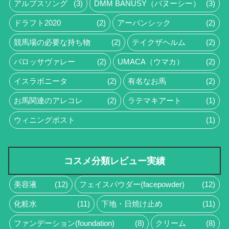
アルプスソング
(3)
DMM BANUSY（バヌーシー）
(3)
ドラフト2020
(2)
アーバンシック
(2)
競馬場の必要な持ち物
(2)
テイクザヘルム
(2)
バロッサヴァレー
(2)
UMACA（ウマカ）
(2)
イスラボニータ
(2)
有名なお馬
(2)
お馬関連のアレコレ
(2)
ラテマキアート
(1)
ウィニングポスト
(1)
コスメ分類レビュー実績
美容液
(12)
フェイスパウダー(facepowder)
(12)
化粧水
(11)
下地・日焼け止め
(11)
ファンデーション(foundation)
(8)
クリーム
(8)