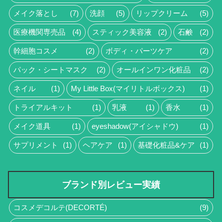
メイク落とし
(7)
洗顔
(5)
リップクリーム
(5)
医療機関専売品
(4)
スティック美容液
(2)
石鹸
(2)
幹細胞コスメ
(2)
ボディ・パーツケア
(2)
パック・シートマスク
(2)
オールインワン化粧品
(2)
ネイル
(1)
My Little Box(マイリトルボックス)
(1)
トライアルキット
(1)
乳液
(1)
香水
(1)
メイク道具
(1)
eyeshadow(アイシャドウ)
(1)
サプリメント
(1)
ヘアケア
(1)
基礎化粧品&ケア
(1)
ブランド別レビュー実績
コスメデコルテ(DECORTÉ)
(9)