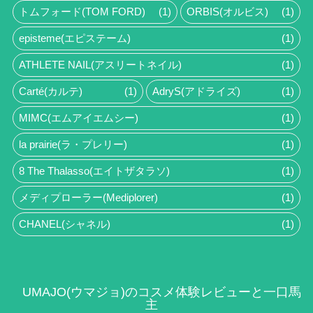
トムフォード(TOM FORD)
(1)
ORBIS(オルビス)
(1)
episteme(エピステーム)
(1)
ATHLETE NAIL(アスリートネイル)
(1)
Carté(カルテ)
(1)
AdryS(アドライズ)
(1)
MIMC(エムアイエムシー)
(1)
la prairie(ラ・プレリー)
(1)
8 The Thalasso(エイトザタラソ)
(1)
メディプローラー(Mediplorer)
(1)
CHANEL(シャネル)
(1)
UMAJO(ウマジョ)のコスメ体験レビューと一口馬
主