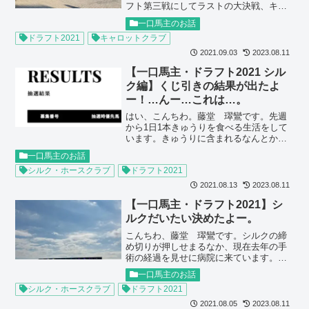
フト第三戦にしてラストの大決戦、キャ
ロットクラブの第1次募集の募集期間が始
一口馬主のお話
まりました！そして今日は早くも申し込
ドラフト2021
キャロットクラブ
み状況の中間発表（1回目）が予定されて
います。うーん...
2021.09.03
2023.08.11
【一口馬主・ドラフト2021 シル
ク編】くじ引きの結果が出たよ
ー！…んー…これは…。
はい、こんちわ。藤堂 璻鸞です。先週
から1日1本きゅうりを食べる生活をして
います。きゅうりに含まれるなんとかっ
ていう（名前忘れた）酵素が脂肪を分解
一口馬主のお話
するらしいです。さて、先日シルクHCの
シルク・ホースクラブ
ドラフト2021
1次募集が締め切られましたね！その結果
が早くも本日反映さ...
2021.08.13
2023.08.11
【一口馬主・ドラフト2021】シ
ルクだいたい決めたよー。
こんちわ、藤堂 璻鸞です。シルクの締
め切りが押しせまるなか、現在去年の手
術の経過を見せに病院に来ています。炎
天下の中、電車とバスを乗り継ぎ1時間。
一口馬主のお話
先ほど診察前に検査もされて既にしおし
シルク・ホースクラブ
ドラフト2021
おです…。ほんで、診察までまた1〜2時
間は待ちそうで、更な...
2021.08.05
2023.08.11