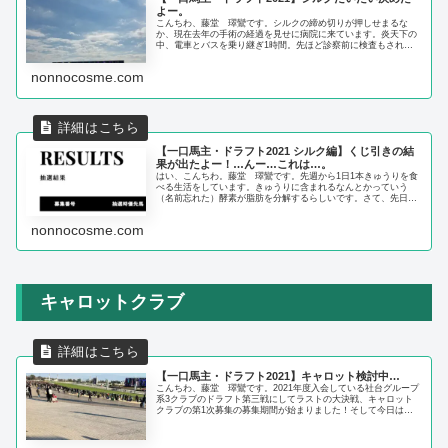
よー。
こんちわ、藤堂 璻鸞です。シルクの締め切りが押しせまるな
か、現在去年の手術の経過を見せに病院に来ています。炎天下の
中、電車とバスを乗り継ぎ1時間。先ほど診察前に検査もされて
既にしおしおです…。ほんで、診察までまた1〜2時間は待ちそう
で、更な...
nonnocosme.com
【一口馬主・ドラフト2021 シルク編】くじ引きの結
果が出たよー！…んー…これは…。
はい、こんちわ。藤堂 璻鸞です。先週から1日1本きゅうりを食
べる生活をしています。きゅうりに含まれるなんとかっていう
（名前忘れた）酵素が脂肪を分解するらしいです。さて、先日シ
ルクHCの1次募集が締め切られましたね！その結果が早くも本日
反映さ...
nonnocosme.com
キャロットクラブ
【一口馬主・ドラフト2021】キャロット検討中…
こんちわ、藤堂 璻鸞です。2021年度入会している社台グループ
系3クラブのドラフト第三戦にしてラストの大決戦、キャロット
クラブの第1次募集の募集期間が始まりました！そして今日は早
くも申し込み状況の中間発表（1回目）が予定されています。う
ーん...