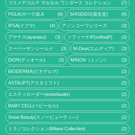
コスメデコルテ マルセル ワンダース コレクション
(7)
POLA(ポーラ)B.A
(6)
SHISEIDO(資生堂)
(6)
IPSA(イプサ)
(4)
アノンコーワシリーズ
(3)
アヤナス(ayanasu)
(3)
ソフィーナiP(sofinaiP)
(3)
スーパーサンシールド
(3)
M-Dear(エムディア)
(3)
DIOR(ディオール)
(3)
MINON（ミノン）
(3)
BIODERMA(ビオデルマ)
(2)
ASTALIFT(アスタリフト)
(2)
エスティローダー(esteelauder)
(2)
BABY CELL(ベビーセル)
(2)
Snow Beauty(スノービューティ―)
(2)
ミラノコレクション(Milano Collection)
(2)