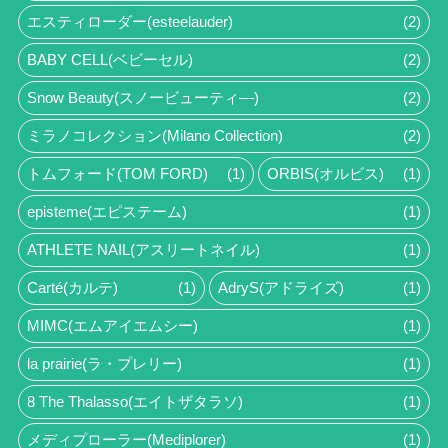
エスティローダー(esteelauder)
(2)
BABY CELL(ベビーセル)
(2)
Snow Beauty(スノービューティ―)
(2)
ミラノコレクション(Milano Collection)
(2)
トムフォード(TOM FORD)
(1)
ORBIS(オルビス)
(1)
episteme(エピステーム)
(1)
ATHLETE NAIL(アスリートネイル)
(1)
Carté(カルテ)
(1)
AdryS(アドライズ)
(1)
MIMC(エムアイエムシー)
(1)
la prairie(ラ・プレリー)
(1)
8 The Thalasso(エイトザタラソ)
(1)
メディプローラー(Mediplorer)
(1)