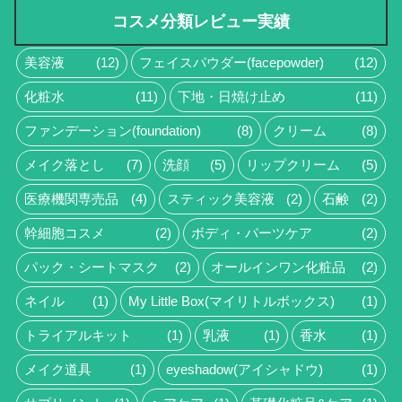
コスメ分類レビュー実績
美容液
(12)
フェイスパウダー(facepowder)
(12)
化粧水
(11)
下地・日焼け止め
(11)
ファンデーション(foundation)
(8)
クリーム
(8)
メイク落とし
(7)
洗顔
(5)
リップクリーム
(5)
医療機関専売品
(4)
スティック美容液
(2)
石鹸
(2)
幹細胞コスメ
(2)
ボディ・パーツケア
(2)
パック・シートマスク
(2)
オールインワン化粧品
(2)
ネイル
(1)
My Little Box(マイリトルボックス)
(1)
トライアルキット
(1)
乳液
(1)
香水
(1)
メイク道具
(1)
eyeshadow(アイシャドウ)
(1)