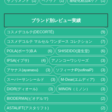
サプリメント
(1)
ヘアケア
(1)
基礎化粧品&ケア
(1)
ブランド別レビュー実績
コスメデコルテ(DECORTÉ)
(9)
コスメデコルテ マルセル ワンダース コレクション
(7)
POLA(ポーラ)B.A
(6)
SHISEIDO(資生堂)
(6)
IPSA(イプサ)
(4)
アノンコーワシリーズ
(3)
アヤナス(ayanasu)
(3)
ソフィーナiP(sofinaiP)
(3)
スーパーサンシールド
(3)
M-Dear(エムディア)
(3)
DIOR(ディオール)
(3)
MINON（ミノン）
(3)
BIODERMA(ビオデルマ)
(2)
ASTALIFT(アスタリフト)
(2)