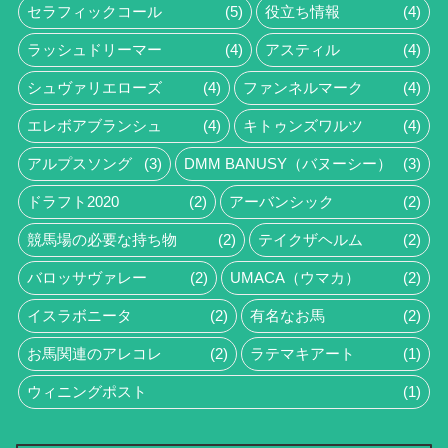
セラフィックコール
(5)
役立ち情報
(4)
ラッシュドリーマー
(4)
アスティル
(4)
シュヴァリエローズ
(4)
ファンネルマーク
(4)
エレボアブランシュ
(4)
キトゥンズワルツ
(4)
アルプスソング
(3)
DMM BANUSY（バヌーシー）
(3)
ドラフト2020
(2)
アーバンシック
(2)
競馬場の必要な持ち物
(2)
テイクザヘルム
(2)
バロッサヴァレー
(2)
UMACA（ウマカ）
(2)
イスラボニータ
(2)
有名なお馬
(2)
お馬関連のアレコレ
(2)
ラテマキアート
(1)
ウィニングポスト
(1)