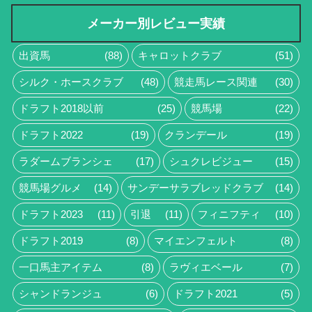
メーカー別レビュー実績
出資馬
(88)
キャロットクラブ
(51)
シルク・ホースクラブ
(48)
競走馬レース関連
(30)
ドラフト2018以前
(25)
競馬場
(22)
ドラフト2022
(19)
クランデール
(19)
ラダームブランシェ
(17)
シュクレビジュー
(15)
競馬場グルメ
(14)
サンデーサラブレッドクラブ
(14)
ドラフト2023
(11)
引退
(11)
フィニフティ
(10)
ドラフト2019
(8)
マイエンフェルト
(8)
一口馬主アイテム
(8)
ラヴィエベール
(7)
シャンドランジュ
(6)
ドラフト2021
(5)