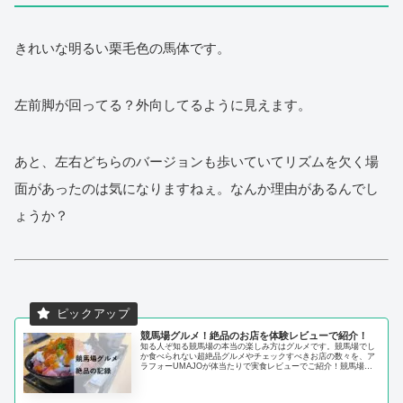
きれいな明るい栗毛色の馬体です。
左前脚が回ってる？外向してるように見えます。
あと、左右どちらのバージョンも歩いていてリズムを欠く場
面があったのは気になりますねぇ。なんか理由があるんでし
ょうか？
競馬場グルメ！絶品のお店を体験レビューで紹介！
知る人ぞ知る競馬場の本当の楽しみ方はグルメです。競馬場でし
か食べられない超絶品グルメやチェックすべきお店の数々を、ア
ラフォーUMAJOが体当たりで実食レビューでご紹介！競馬場に
いくなら必見のグルメガイド。競馬場が更に楽しくなる情報満載
です！