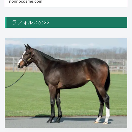
nonnocosme.com
ラフォルスの22