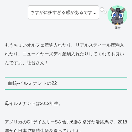
さすがに多すぎる感があるです…
藤堂
もうちょいオルフェ産駒入れたり、リアルスティール産駒入
れたり、ニューイヤーズデイ産駒入れたりしてくれても良い
んですよ、社台さん！
血統-イルミナントの22
母イルミナントは2012年生。
アメリカのGI ゲイムリーSを含む6勝を挙げた活躍馬で、2018
年から日本で繁殖生活を送っています。