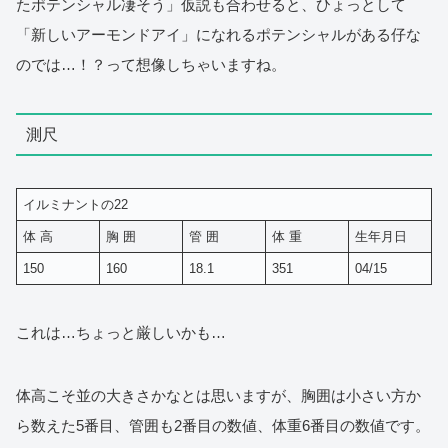
たポテンシャル凄そう」仮説も合わせると、ひょっとして
「新しいアーモンドアイ」になれるポテンシャルがある仔な
のでは…！？って想像しちゃいますね。
測尺
イルミナントの22
体 高
胸 囲
管 囲
体 重
生年月日
150
160
18.1
351
04/15
これは…ちょっと厳しいかも…
体高こそ並の大きさかなとは思いますが、胸囲は小さい方か
ら数えた5番目、管囲も2番目の数値、体重6番目の数値です。