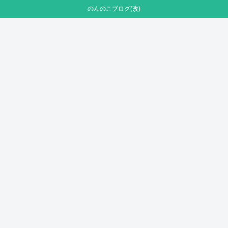
のんのこブログ(改)