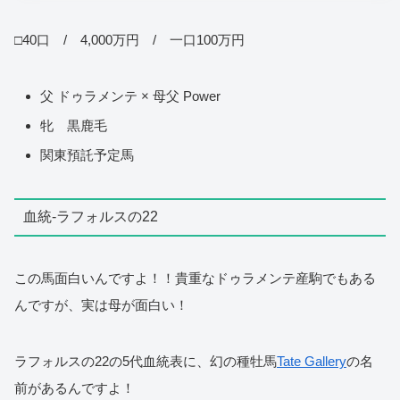
□40口 / 4,000万円 / 一口100万円
父 ドゥラメンテ × 母父 Power
牝 黒鹿毛
関東預託予定馬
血統-ラフォルスの22
この馬面白いんですよ！！貴重なドゥラメンテ産駒でもある
んですが、実は母が面白い！
ラフォルスの22の5代血統表に、幻の種牡馬
Tate Gallery
の名
前があるんですよ！