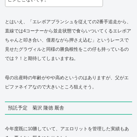
とはいえ、「エレボアブランシュを従えての2番手追走から、
直線では4コーナーから並走状態で食らいついてくるエレボア
ちゃんと叩き合い、僅差ながら押さえ込む」というレースで
見せたグラヴィルと同様の勝負根性をこの仔も持っているの
では？！と期待してしまいますね。
母の出産時の年齢がやや高めというのはありますが、父がエ
ピファネイアなので大きいところ狙えそう。
預託予定 菊沢 隆徳 厩舎
今年度既に10勝していて、アエロリットを管理した実績もあ