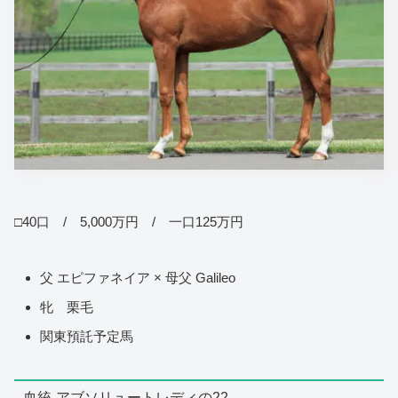
□40口 / 5,000万円 / 一口125万円
父 エピファネイア × 母父 Galileo
牝 栗毛
関東預託予定馬
血統-アブソリュートレディの22