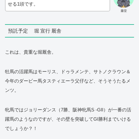
せる1頭です。
藤堂
預託予定 堀 宣行 厩舎
これは、貴重な堀厩舎。
牡馬の活躍馬はモーリス、ドゥラメンテ、サトノクラウン＆
今年のダービー馬タスティエーラ父仔など、そうそうたるメ
ンツ。
牝馬ではジョリーダンス（7勝、阪神牝馬S -GII）が一番の活
躍馬のようなのですが、その壁を突破してGI勝利までいける
でしょうか？！