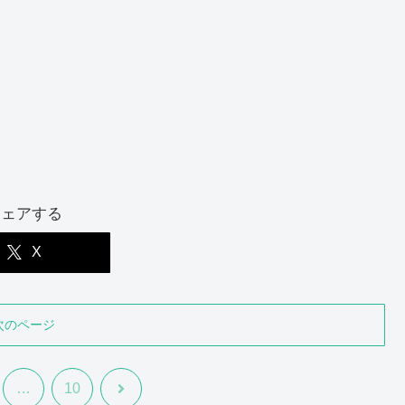
シェアする
X
次のページ
次
…
10