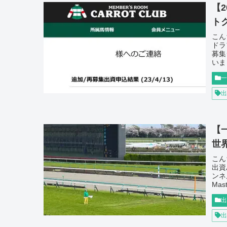
【
ト
こん
ドラ
募集
いま
【
世
こん
出資
ンネ
Ma