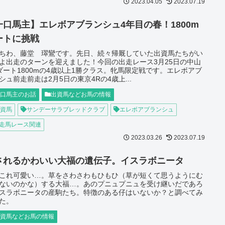
2023.04.05
2023.07.19
一口馬主】エレボアブランシュ4年目の春！1800m
ートに挑戦
ちわ、藤堂 璻鸞です。先日、続々帰厩していた出資馬たちがい
よ出走のターンを迎えました！今回の出走レース3月25日の中山
 ダート1800mの4歳以上1勝クラス。牝馬限定戦です。エレボアブ
シュ前走前走は2月5日の東京4Rの4歳上...
一口馬主のお話
出資馬などお馬の情報
出資馬
サンデーサラブレッドクラブ
エレボアブランシュ
走馬レース関連
2023.03.26
2023.07.19
されるかわいい大福の遺伝子。イスラボニータ
これ可愛い…。草をさわさわもひもひ（草が短くて思うようにむ
ないのかな）する大福…。あのプニュプニュを受け継いだであろ
スラボニータの産駒たち。特徴のある仔はいないか？と調べてみ
た。
出資馬などお馬の情報