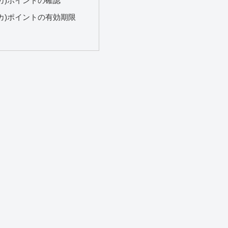
マカ)ポイントの確認
マカ)ポイントの有効期限
メ