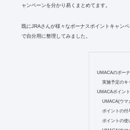
ャンペーンを分かり易くまとめてます。
既にJRAさんが様々なボーナスポイントキャン
で自分用に整理してみました。
UMACAのボー
実施予定のキ
UMACAポイン
UMACA(ウ
ポイントの付
ポイントの使