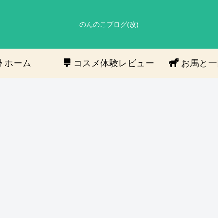
のんのこブログ(改)
ホーム
コスメ体験レビュー
お馬と一