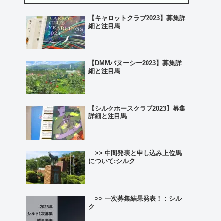
【キャロットクラブ2023】募集詳
細と注目馬
【DMMバヌーシー2023】募集詳
細と注目馬
【シルクホースクラブ2023】募集
詳細と注目馬
>> 中間発表と申し込み上位馬
について:シルク
>> 一次募集結果発表！：シル
ク