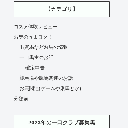
【カテゴリ】
コスメ体験レビュー
お馬のうまログ！
出資馬などお馬の情報
一口馬主のお話
確定申告
競馬場や競馬関連のお話
お馬関連(ゲームや乗馬とか)
分類前
2023年の一口クラブ募集馬