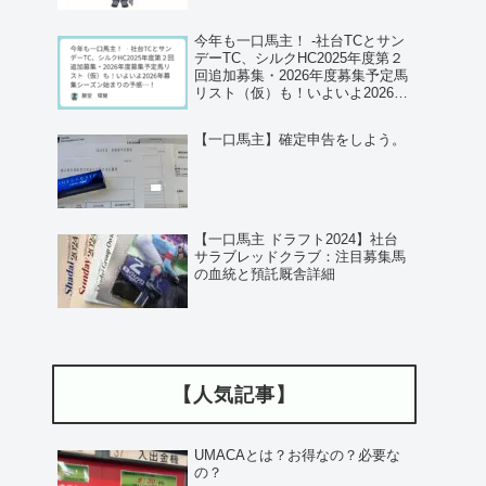
今年も一口馬主！ ‐社台TCとサン
デーTC、シルクHC2025年度第２
回追加募集・2026年度募集予定馬
リスト（仮）も！いよいよ2026年
募集シーズン始まりの予感…！
【一口馬主】確定申告をしよう。
【一口馬主 ドラフト2024】社台
サラブレッドクラブ：注目募集馬
の血統と預託厩舎詳細
【人気記事】
UMACAとは？お得なの？必要な
の？