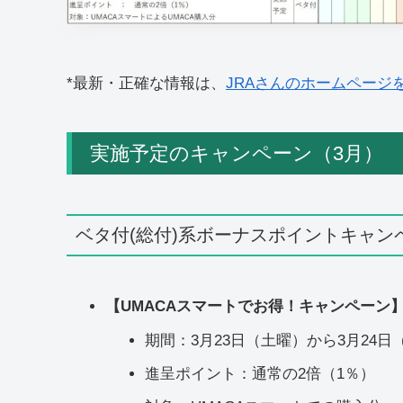
*最新・正確な情報は、
JRAさんのホームページ
実施予定のキャンペーン（3月）
ベタ付(総付)系ボーナスポイントキャン
【UMACAスマートでお得！キャンペーン
期間：3月23日（土曜）から3月24日
進呈ポイント：通常の2倍（1％）