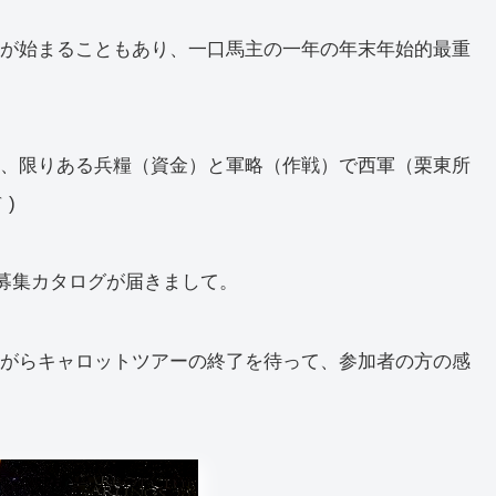
が始まることもあり、一口馬主の一年の年末年始的最重
、限りある兵糧（資金）と軍略（作戦）で西軍（栗東所
)
馬募集カタログが届きまして。
がらキャロットツアーの終了を待って、参加者の方の感