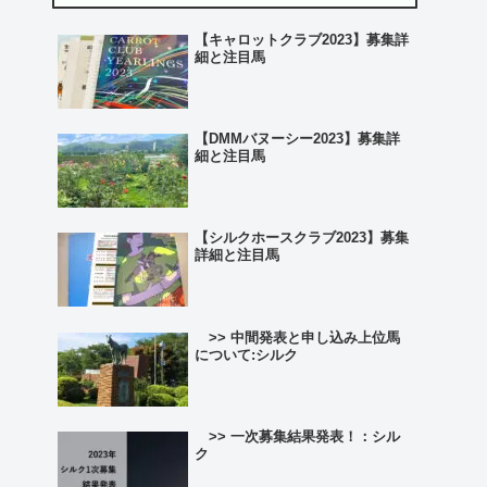
【キャロットクラブ2023】募集詳
細と注目馬
【DMMバヌーシー2023】募集詳
細と注目馬
【シルクホースクラブ2023】募集
詳細と注目馬
>> 中間発表と申し込み上位馬
について:シルク
>> 一次募集結果発表！：シル
ク