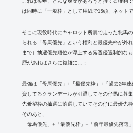
これは毎年、どんな履歴があろうと持てる権利で
は同時に「一般枠」として用紙で15頭、ネットで
そこに現役時代にキャロット所属で走った牝馬の
られる「母馬優先」という権利と最優先枠が外れ
まで）抽選優先順位が浮上する落選優遇制的なも
歴があればさらに複雑に…；
最強は「母馬優先」+「最優先枠」+「過去2年
資してるクランデールが引退してその仔馬に募集
先希望枠の抽選に落選していてその仔に最優先枠
そのあと、
「母馬優先」+「最優先枠」+「前年最優先落選