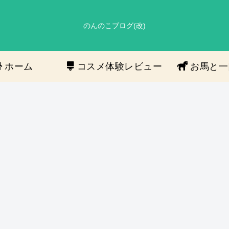
のんのこブログ(改)
ホーム
コスメ体験レビュー
お馬と一