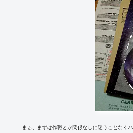
まぁ、まずは作戦とか関係なしに迷うことなくハ