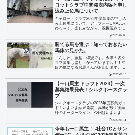
ロットクラブ中間発表内容と申し
込み上位馬について
キャロットクラブ2023年度募集の申し込
み上位馬について、アラフォーUMAJOが
ゆる～く、楽しみながら、深掘視点で徹
底解明！キャロットクラブの募集につい
2023.09.06
て考えていきます。
勝てる馬を選ぶ！知っておきたい
馬体の見かた。
こんちわ、藤堂 璻鸞です。今年の各ク
ラブ募集も盛り上がっていますね！！注
目の気になるお馬さんが沢山います。数
多くのお馬さんの中から、これは！と思
2023.08.10
う馬を選んでいく過程が一口馬主の醍醐
味ですよね。皆さんはどのように選んで
【一口馬主 ドラフト2023】一次
ますか？各クラブから募集...
募集結果発表！シルクホースクラ
ブ
シルクホースクラブの2023年度募集ガイ
ド！いよいよ結果発表。高騰が続く実績
枠のボーダーライン！今回はいよいよ大
台に。更に今年から導入された10頭制限
2023.08.11
の影響は？注目の申込口数と共にアラフ
ォーUMAJOがゆる～く、楽しみながら、
今年も一口馬主！ ‐社台TCとサン
深掘視点で！
デーTC、シルクHC2025年度第２