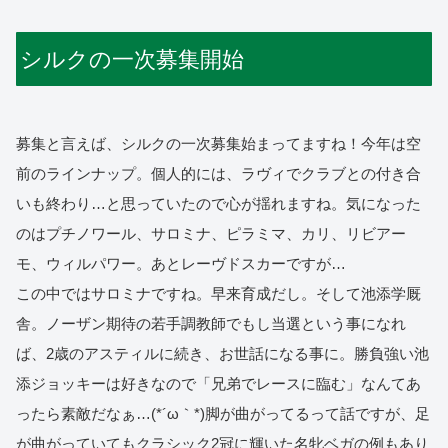
シルクの一次募集開始
募集と言えば、シルクの一次募集始まってますね！今年は空
前のラインナップ。個人的には、ラヴィでクラブとの付き合
いも終わり…と思っていたので心が揺れますね。気になった
のはプチノワール、サロミナ、ピラミマ、カリ、リビアー
モ、ウィルパワー。あとレーヴドスカーですが…
この中ではサロミナですね。早来育成だし。そして池添学厩
舎。ノーザン期待の若手調教師でもし当選という事になれ
ば、2歳のアスティルに続き、お世話になる事に。勝負強い池
添ジョッキーは好きなので「兄弟でレースに臨む」なんてあ
ったら素敵だなぁ…(*´ω｀*)脚が曲がってるって話ですが、足
が曲がっていてもクラシック2冠に輝いた名牝ベガの例もあり