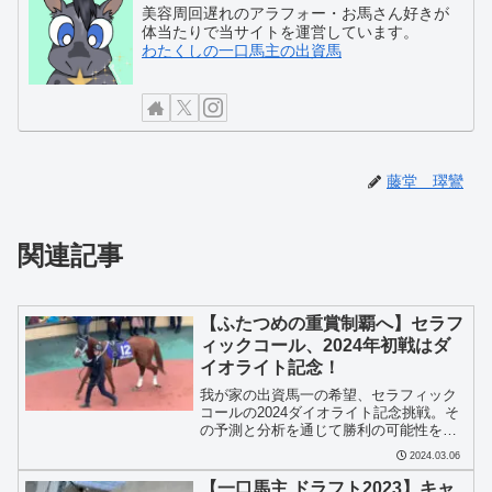
美容周回遅れのアラフォー・お馬さん好きが
体当たりで当サイトを運営しています。
わたくしの一口馬主の出資馬
藤堂 璻鸞
関連記事
【ふたつめの重賞制覇へ】セラフ
ィックコール、2024年初戦はダ
イオライト記念！
我が家の出資馬一の希望、セラフィック
コールの2024ダイオライト記念挑戦。そ
の予測と分析を通じて勝利の可能性を探
ります。
2024.03.06
【一口馬主 ドラフト2023】キャ