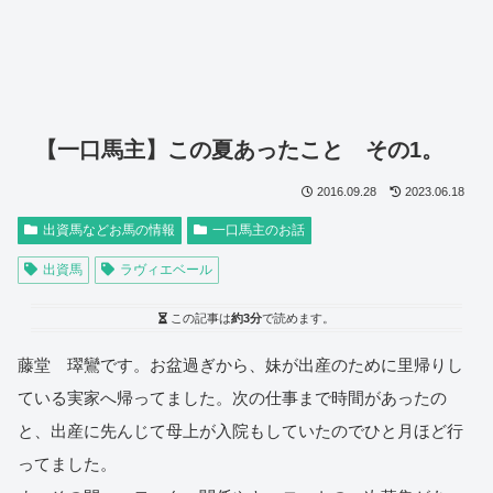
【一口馬主】この夏あったこと その1。
2016.09.28
2023.06.18
出資馬などお馬の情報
一口馬主のお話
出資馬
ラヴィエベール
この記事は
約3分
で読めます。
藤堂 璻鸞です。お盆過ぎから、妹が出産のために里帰りし
ている実家へ帰ってました。次の仕事まで時間があったの
と、出産に先んじて母上が入院もしていたのでひと月ほど行
ってました。