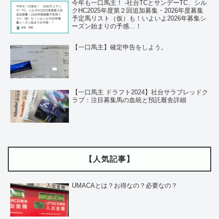
今年も一口馬主！ ‐社台TCとサンデーTC、シル
クHC2025年度第２回追加募集・2026年度募集
予定馬リスト（仮）も！いよいよ2026年募集シ
ーズン始まりの予感…！
【一口馬主】確定申告をしよう。
【一口馬主 ドラフト2024】社台サラブレッドク
ラブ：注目募集馬の血統と預託厩舎詳細
【人気記事】
UMACAとは？お得なの？必要なの？