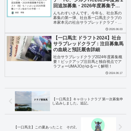
回追加募集・2026年度募集予定
馬リスト（仮）も！いよいよ
んちわすいさんです。今年も、社台系の
2026年募集シーズン始まりの予
募集の第一弾、社台系一口馬主クラブの
本家本元の社台サラブレッドクラブ・サ
感…！
ンデーサラブレッドクラブの募集リスト
2026.06.03
が確定しましたね！今年は世界一の馬イ
クイノックスの初年度産駒がいよいよ募
【一口馬主 ドラフト2024】社台
集に登場するということで...
サラブレッドクラブ：注目募集馬
の血統と預託厩舎詳細
社台サラブレッドクラブ2024年度募集概
要！ピックアップ注目馬と独自視点でア
ラフォーUMAJOがゆるーく解明！
2024.06.17
【一口馬主】キャロットクラブ 第一次募集申
し込みしました。追記。
【一口馬主】この夏あったこと その2。