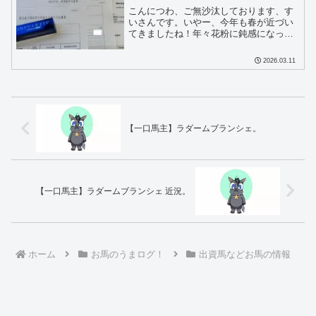
深掘視点で！
こんにつわ、ご無沙汰しております、す
いさんです。いやー、今年も春が近づい
てきましたね！年々花粉に鈍感になって
きたのか、あんまり症状がでなくなって
きました。それとは別に春近しと言えば
2026.03.11
確定申告！もう終わったよという方がほ
とんどでしょうか。今回は...
【一口馬主】ラダームブランシェ。
【一口馬主】ラダームブランシェ 近況。
ホーム
お馬のうまログ！
出資馬などお馬の情報