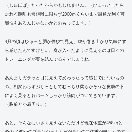
（しゅぼば）だったからかもしれません。（ひょっとしたら
走れる距離も短距離に限らず2000ｍくらいまで融通が利く可
能性もあるんじゃないかとおもってます。）
4月の頃はひゅっと胴が伸びて見え、腹が巻き上がり気味にす
ら感じたんですけど…。身が入ったように見えるのは日々の
トレーニングが実を結んでるんでしょうね。
あんまりガラッと目に見えて変わったって感じではないもの
の、相変わらずぷりっとしてむっちり柔らかそうな皮膚の下
によく見ると各パーツしっかり筋肉がついてきています。
（胸前とか肩周り。）
あと、そんなに小さく見えないんだけど現在体重が458kgと
480～490kgのブランシェより背が高いのに体重が軽いんです