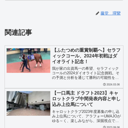
藤堂 璻鸞
関連記事
【ふたつめの重賞制覇へ】セラフ
ィックコール、2024年初戦はダ
イオライト記念！
我が家の出資馬一の希望、セラフィック
コールの2024ダイオライト記念挑戦。そ
の予測と分析を通じて勝利の可能性を探
ります。
2024.03.06
【一口馬主 ドラフト2023】キャ
ロットクラブ中間発表内容と申し
込み上位馬について
キャロットクラブ2023年度募集の申し込
み上位馬について、アラフォーUMAJOが
ゆる～く、楽しみながら、深掘視点で徹
底解明！キャロットクラブの募集につい
2023.09.06