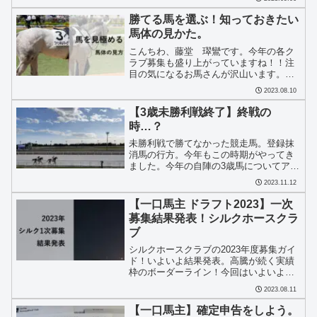
て考えていきます。
勝てる馬を選ぶ！知っておきたい
馬体の見かた。
こんちわ、藤堂 璻鸞です。今年の各ク
ラブ募集も盛り上がっていますね！！注
目の気になるお馬さんが沢山います。数
多くのお馬さんの中から、これは！と思
2023.08.10
う馬を選んでいく過程が一口馬主の醍醐
味ですよね。皆さんはどのように選んで
【3歳未勝利戦終了】終戦の
ますか？各クラブから募集...
時…？
未勝利戦で勝てなかった競走馬。登録抹
消馬の行方。今年もこの時期がやってき
ました。今年の自陣の3歳馬についてアラ
フォーUMAJOがゆる～く、楽しみなが
2023.11.12
ら、考えていきます。
【一口馬主 ドラフト2023】一次
募集結果発表！シルクホースクラ
ブ
シルクホースクラブの2023年度募集ガイ
ド！いよいよ結果発表。高騰が続く実績
枠のボーダーライン！今回はいよいよ大
台に。更に今年から導入された10頭制限
2023.08.11
の影響は？注目の申込口数と共にアラフ
ォーUMAJOがゆる～く、楽しみながら、
【一口馬主】確定申告をしよう。