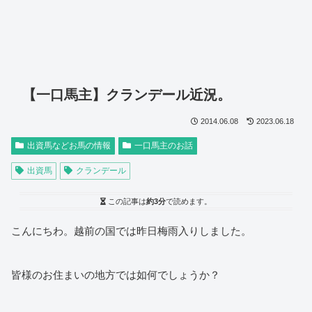
【一口馬主】クランデール近況。
2014.06.08
2023.06.18
出資馬などお馬の情報
一口馬主のお話
出資馬
クランデール
この記事は
約3分
で読めます。
こんにちわ。越前の国では昨日梅雨入りしました。
皆様のお住まいの地方では如何でしょうか？