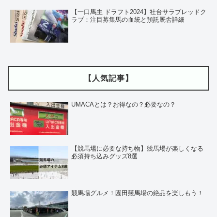
【一口馬主 ドラフト2024】社台サラブレッドク
ラブ：注目募集馬の血統と預託厩舎詳細
【人気記事】
UMACAとは？お得なの？必要なの？
【競馬場に必要な持ち物】競馬場が楽しくなる
必須持ち込みグッズ8選
競馬場グルメ！園田競馬場の絶品を楽しもう！