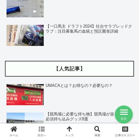
【一口馬主 ドラフト2024】社台サラブレッドク
ラブ：注目募集馬の血統と預託厩舎詳細
【人気記事】
UMACAとは？お得なの？必要なの？
【競馬場に必要な持ち物】競馬場が楽しくなる
必須持ち込みグッズ8選
目次
ホーム
目次へ
トップ
検索
記事カテゴリー