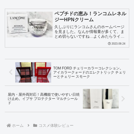
ペプチドの恵み！ランコムレネル
ジーHPNクリーム
久しぶりにランコムさんのホームページ
を見ました。なんか情報量が多くて、ま
とめ切らないですね…よくみたらライン
も整理されてて、プリモディアルもブラ
2023.09.24
ンエクスペールもロングセラーのイドラ
ゼンもゴリ押しのヴィジョネアも無くな
ってるんですね…私がプリ...
TOM FORD チェリーカラーコレクション。
アイカラークォードのエレクトリック チェリ
ーとチェリー スモーク
屋内・屋外両対応！高機能で使いやすい日焼
け止め。イプサ プロテクター マルチシール
ド
ホーム
コスメ体験レビュー