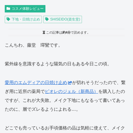
コスメ体験レビュー
下地・日焼け止め
SHISEIDO(資生堂)
この記事は
約4分
で読めます。
こんちわ、藤堂 璻鸞です。
紫外線を意識するような陽気の日もある今日この頃。
愛用のエムディアの日焼け止め
が切れそうだったので、繋
ぎ用に近所の薬局で
ビオレのジェル（新商品）
を購入したの
ですが、これが大失敗。メイク下地にもなるって書いてあっ
たのに、層でズレるようによれる…。
どこでも売っているお手頃価格の品は気軽に使えて、メイク