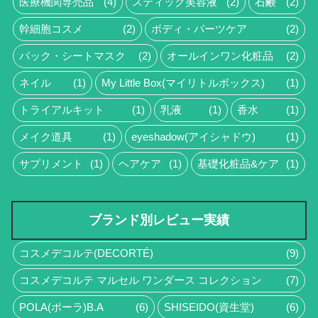
医療機関専売品
(4)
スティック美容液
(2)
石鹸
(2)
幹細胞コスメ
(2)
ボディ・パーツケア
(2)
パック・シートマスク
(2)
オールインワン化粧品
(2)
ネイル
(1)
My Little Box(マイリトルボックス)
(1)
トライアルキット
(1)
乳液
(1)
香水
(1)
メイク道具
(1)
eyeshadow(アイシャドウ)
(1)
サプリメント
(1)
ヘアケア
(1)
基礎化粧品&ケア
(1)
ブランド別レビュー実績
コスメデコルテ(DECORTÉ)
(9)
コスメデコルテ マルセル ワンダース コレクション
(7)
POLA(ポーラ)B.A
(6)
SHISEIDO(資生堂)
(6)