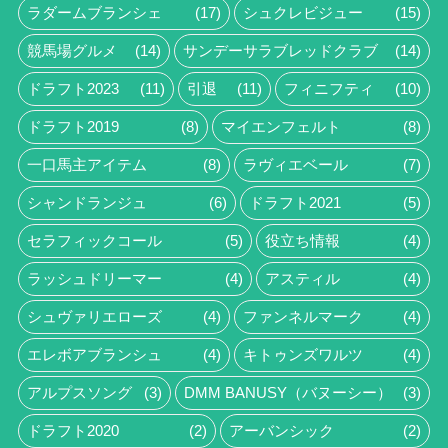
ラダームブランシェ
(17)
シュクレビジュー
(15)
競馬場グルメ
(14)
サンデーサラブレッドクラブ
(14)
ドラフト2023
(11)
引退
(11)
フィニフティ
(10)
ドラフト2019
(8)
マイエンフェルト
(8)
一口馬主アイテム
(8)
ラヴィエベール
(7)
シャンドランジュ
(6)
ドラフト2021
(5)
セラフィックコール
(5)
役立ち情報
(4)
ラッシュドリーマー
(4)
アスティル
(4)
シュヴァリエローズ
(4)
ファンネルマーク
(4)
エレボアブランシュ
(4)
キトゥンズワルツ
(4)
アルプスソング
(3)
DMM BANUSY（バヌーシー）
(3)
ドラフト2020
(2)
アーバンシック
(2)