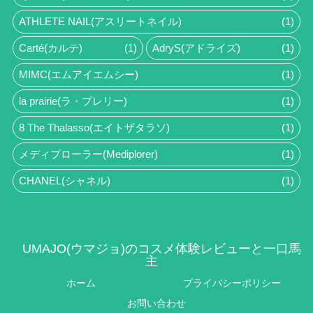
ATHLETE NAIL(アスリートネイル)
(1)
Carté(カルテ)
(1)
AdryS(アドライズ)
(1)
MIMC(エムアイエムシー)
(1)
la prairie(ラ・プレリー)
(1)
8 The Thalasso(エイトザタラソ)
(1)
メディプローラー(Mediplorer)
(1)
CHANEL(シャネル)
(1)
UMAJO(ウマジョ)のコスメ体験レビューと一口馬
主
ホーム
プライバシーポリシー
お問い合わせ