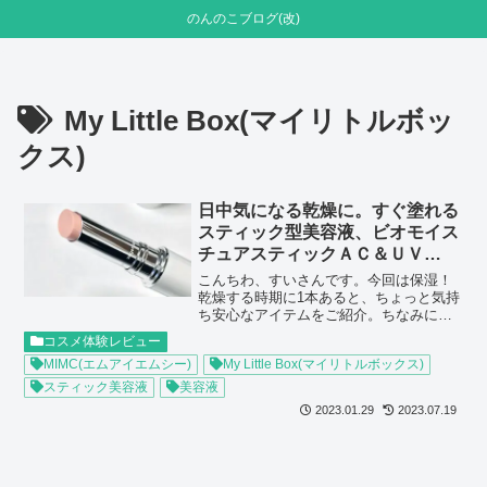
のんのこブログ(改)
My Little Box(マイリトルボッ
クス)
日中気になる乾燥に。すぐ塗れる
スティック型美容液、ビオモイス
チュアスティックＡＣ＆ＵＶ
SPF20 PA++
こんちわ、すいさんです。今回は保湿！
乾燥する時期に1本あると、ちょっと気持
ち安心なアイテムをご紹介。ちなみにこ
れ。コスメのサブスクMy Little Boxのボ
コスメ体験レビュー
ックスに入っていましたブツです。MiMC
MIMC(エムアイエムシー)
My Little Box(マイリトルボックス)
は、2007年から看板商品のミネラルファ
ンデーションをはじめ植物や天然鉱石と
スティック美容液
美容液
いった自然由来のものを素材にしたナチ
2023.01.29
2023.07.19
ュラルオーガニック製品を展開している
日本のブランドです。ブランド名は
mineral make cosmeticの頭文字をとった
ものとのこと。