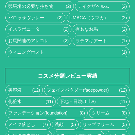
競馬場の必要な持ち物
(2)
テイクザヘルム
(2)
バロッサヴァレー
(2)
UMACA（ウマカ）
(2)
イスラボニータ
(2)
有名なお馬
(2)
お馬関連のアレコレ
(2)
ラテマキアート
(1)
ウィニングポスト
(1)
コスメ分類レビュー実績
美容液
(12)
フェイスパウダー(facepowder)
(12)
化粧水
(11)
下地・日焼け止め
(11)
ファンデーション(foundation)
(8)
クリーム
(8)
メイク落とし
(7)
洗顔
(5)
リップクリーム
(5)