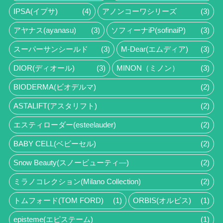
IPSA(イプサ)
(4)
アノンコーワシリーズ
(3)
アヤナス(ayanasu)
(3)
ソフィーナiP(sofinaiP)
(3)
スーパーサンシールド
(3)
M-Dear(エムディア)
(3)
DIOR(ディオール)
(3)
MINON（ミノン）
(3)
BIODERMA(ビオデルマ)
(2)
ASTALIFT(アスタリフト)
(2)
エスティローダー(esteelauder)
(2)
BABY CELL(ベビーセル)
(2)
Snow Beauty(スノービューティ―)
(2)
ミラノコレクション(Milano Collection)
(2)
トムフォード(TOM FORD)
(1)
ORBIS(オルビス)
(1)
episteme(エピステーム)
(1)