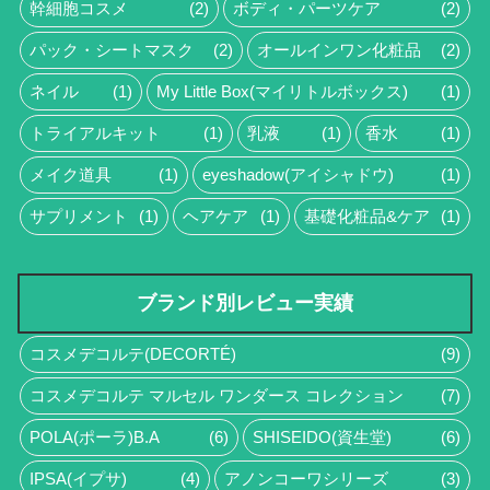
幹細胞コスメ
(2)
ボディ・パーツケア
(2)
パック・シートマスク
(2)
オールインワン化粧品
(2)
ネイル
(1)
My Little Box(マイリトルボックス)
(1)
トライアルキット
(1)
乳液
(1)
香水
(1)
メイク道具
(1)
eyeshadow(アイシャドウ)
(1)
サプリメント
(1)
ヘアケア
(1)
基礎化粧品&ケア
(1)
ブランド別レビュー実績
コスメデコルテ(DECORTÉ)
(9)
コスメデコルテ マルセル ワンダース コレクション
(7)
POLA(ポーラ)B.A
(6)
SHISEIDO(資生堂)
(6)
IPSA(イプサ)
(4)
アノンコーワシリーズ
(3)