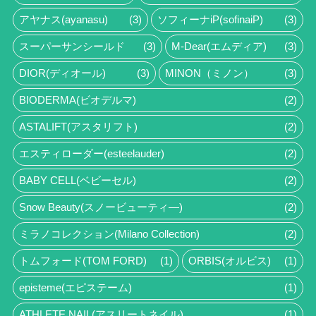
アヤナス(ayanasu)
(3)
ソフィーナiP(sofinaiP)
(3)
スーパーサンシールド
(3)
M-Dear(エムディア)
(3)
DIOR(ディオール)
(3)
MINON（ミノン）
(3)
BIODERMA(ビオデルマ)
(2)
ASTALIFT(アスタリフト)
(2)
エスティローダー(esteelauder)
(2)
BABY CELL(ベビーセル)
(2)
Snow Beauty(スノービューティ―)
(2)
ミラノコレクション(Milano Collection)
(2)
トムフォード(TOM FORD)
(1)
ORBIS(オルビス)
(1)
episteme(エピステーム)
(1)
ATHLETE NAIL(アスリートネイル)
(1)