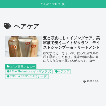
のんのこブログ(改)
ヘアケア
髪と頭皮にもエイジングケア。美
容液で洗うエイトザタラソ モイ
ストシャンプー＆トリートメント
秋ですねぇ…そういや、秋って金木犀の
咲く季節でしたねぇ。実家の隣の家の庭
にも大きな金木犀の木があって、毎年秋
になるといい香りがしていました。近年
コスメ体験レビュー
は金木犀の香りのコスメなんかを見かけ
8 The Thalasso(エイトザタラソ)
ヘアケア
る機会が増えましたが、実は今まで買っ
た事なかったんですよね。確かに隣の家
STELLA SEED(ステラシード)
の庭木の香りでもあったのですけど、ト
2022.12.04
イレの芳香剤として定番だったというイ
メージがあって…（苦笑）そういや、い
つの間に金木犀の香りの芳香剤を見かけ
なくなったんでしょう？…というのは置
いといて、購入に至ったのは香りサンプ
ルを嗅いだ時に気にいったからなんです