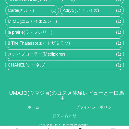
Carté(カルテ)
(1)
AdryS(アドライズ)
(1)
MIMC(エムアイエムシー)
(1)
la prairie(ラ・プレリー)
(1)
8 The Thalasso(エイトザタラソ)
(1)
メディプローラー(Mediplorer)
(1)
CHANEL(シャネル)
(1)
UMAJO(ウマジョ)のコスメ体験レビューと一口馬
主
ホーム
プライバシーポリシー
お問い合わせ
© 2019 のんのこブログ(改).