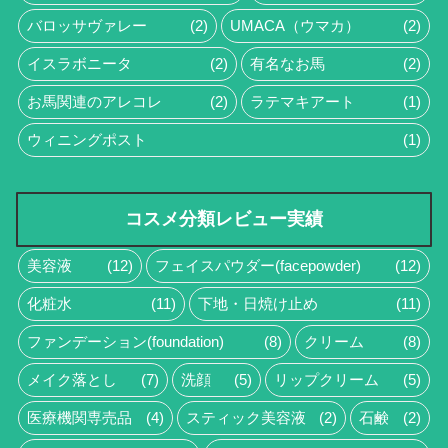
バロッサヴァレー
(2)
UMACA（ウマカ）
(2)
イスラボニータ
(2)
有名なお馬
(2)
お馬関連のアレコレ
(2)
ラテマキアート
(1)
ウィニングポスト
(1)
コスメ分類レビュー実績
美容液
(12)
フェイスパウダー(facepowder)
(12)
化粧水
(11)
下地・日焼け止め
(11)
ファンデーション(foundation)
(8)
クリーム
(8)
メイク落とし
(7)
洗顔
(5)
リップクリーム
(5)
医療機関専売品
(4)
スティック美容液
(2)
石鹸
(2)