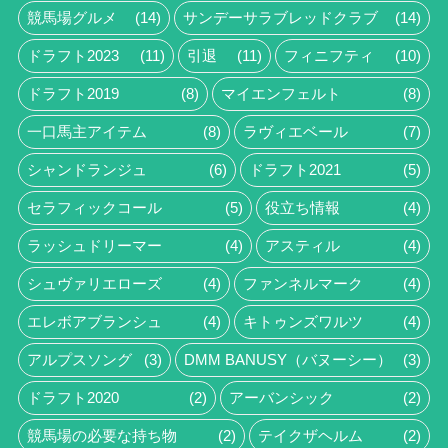
競馬場グルメ
(14)
サンデーサラブレッドクラブ
(14)
ドラフト2023
(11)
引退
(11)
フィニフティ
(10)
ドラフト2019
(8)
マイエンフェルト
(8)
一口馬主アイテム
(8)
ラヴィエベール
(7)
シャンドランジュ
(6)
ドラフト2021
(5)
セラフィックコール
(5)
役立ち情報
(4)
ラッシュドリーマー
(4)
アスティル
(4)
シュヴァリエローズ
(4)
ファンネルマーク
(4)
エレボアブランシュ
(4)
キトゥンズワルツ
(4)
アルプスソング
(3)
DMM BANUSY（バヌーシー）
(3)
ドラフト2020
(2)
アーバンシック
(2)
競馬場の必要な持ち物
(2)
テイクザヘルム
(2)